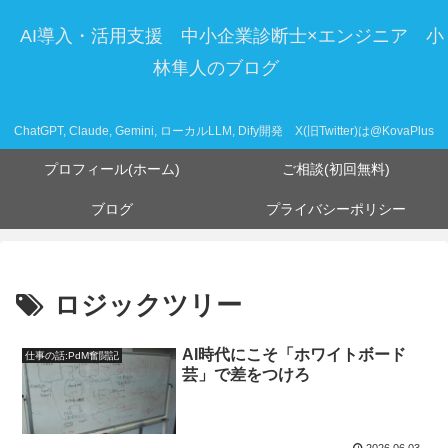
AI導入・活用支援 中小企業診断士×エンジニア 小
林隼人のブログ
ChatGPT, Claude, Gemini, ローカルLLM, Dify開発 X(旧Twitter)は@KovaPlus
プロフィール(ホーム)
ご相談(初回無料)
ブログ
プライバシーポリシー
ロジックツリー
AI時代にこそ「ホワイトボード
仕事の話:PdM奮闘記
芸」で差をつけろ
2026.06.03