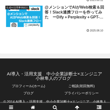
@メンションでAIがWeb検索＆回
生成AI活用事例紹介
答！Slack連携フローを作ってみ
た ーDify＋Perplexity＋GPT-5
で構築する実践型チャットボット
ー
2025.08.10
AI導入・活用支援 中小企業診断士×エンジニア
小林隼人のブログ
プロフィール(ホーム)
ご相談(初回無料)
ブログ
プライバシーポリシー
© 2014 AI導入・活用支援 中小企業診断士×エンジニア 小林隼人
のブログ.