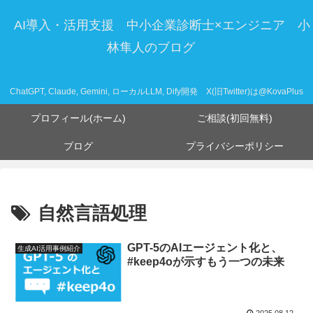
AI導入・活用支援 中小企業診断士×エンジニア 小
林隼人のブログ
ChatGPT, Claude, Gemini, ローカルLLM, Dify開発 X(旧Twitter)は@KovaPlus
プロフィール(ホーム)
ご相談(初回無料)
ブログ
プライバシーポリシー
自然言語処理
GPT-5のAIエージェント化と、
生成AI活用事例紹介
#keep4oが示すもう一つの未来
2025.08.12