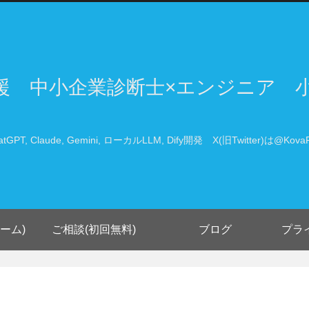
支援 中小企業診断士×エンジニア 
atGPT, Claude, Gemini, ローカルLLM, Dify開発 X(旧Twitter)は@KovaP
ーム)
ご相談(初回無料)
ブログ
プラ