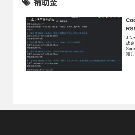
補助金
C
生成AI活用事例紹介
RS
J-N
成金
Sp
識し