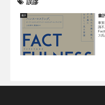
誤謬
書
書評
事実
識不
Fa
ス氏