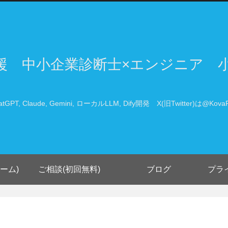
支援 中小企業診断士×エンジニア 
atGPT, Claude, Gemini, ローカルLLM, Dify開発 X(旧Twitter)は@KovaP
ーム)
ご相談(初回無料)
ブログ
プラ