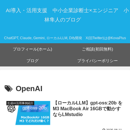
AI導入・活用支援 中小企業診断士×エンジニア 小
林隼人のブログ
ChatGPT, Claude, Gemini, ローカルLLM, Dify開発 X(旧Twitter)は@KovaPlus
プロフィール(ホーム)
ご相談(初回無料)
ブログ
プライバシーポリシー
OpenAI
【ローカルLLM】gpt-oss:20b を
生成AI活用事例紹介
M3 MacBook Air 16GBで動かす
ならLMstudio
2025.08.11