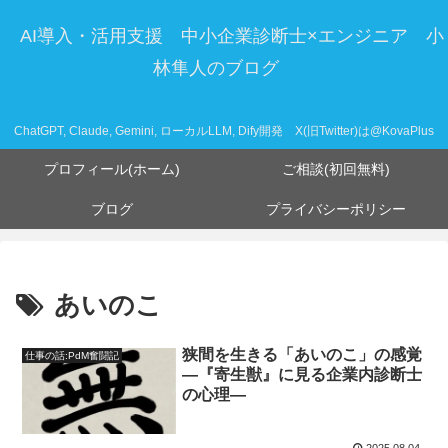
AI導入・活用支援 中小企業診断士×エンジニア 小
林隼人のブログ
ChatGPT, Claude, Gemini, ローカルLLM, Dify開発 X(旧Twitter)は@KovaPlus
プロフィール(ホーム)
ご相談(初回無料)
ブログ
プライバシーポリシー
あいのこ
狭間を生きる「あいのこ」の感覚
仕事の話:PdM奮闘記
―『寄生獣』に見る企業内診断士
の心理―
2025.08.04