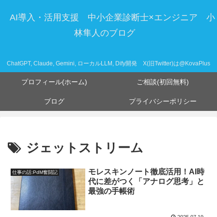
AI導入・活用支援 中小企業診断士×エンジニア 小
林隼人のブログ
ChatGPT, Claude, Gemini, ローカルLLM, Dify開発 X(旧Twitter)は@KovaPlus
プロフィール(ホーム)
ご相談(初回無料)
ブログ
プライバシーポリシー
ジェットストリーム
モレスキンノート徹底活用！AI時
仕事の話:PdM奮闘記
代に差がつく「アナログ思考」と
最強の手帳術
2025.07.19