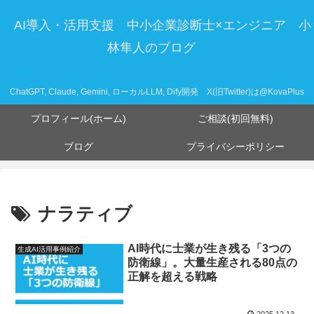
AI導入・活用支援 中小企業診断士×エンジニア 小
林隼人のブログ
ChatGPT, Claude, Gemini, ローカルLLM, Dify開発 X(旧Twitter)は@KovaPlus
プロフィール(ホーム)
ご相談(初回無料)
ブログ
プライバシーポリシー
ナラティブ
AI時代に士業が生き残る「3つの
生成AI活用事例紹介
防衛線」。大量生産される80点の
正解を超える戦略
2025.12.13