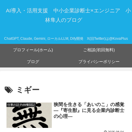
AI導入・活用支援 中小企業診断士×エンジニア 小
林隼人のブログ
ChatGPT, Claude, Gemini, ローカルLLM, Dify開発 X(旧Twitter)は@KovaPlus
プロフィール(ホーム)
ご相談(初回無料)
ブログ
プライバシーポリシー
ミギー
狭間を生きる「あいのこ」の感覚
仕事の話:PdM奮闘記
―『寄生獣』に見る企業内診断士
の心理―
2025.08.04