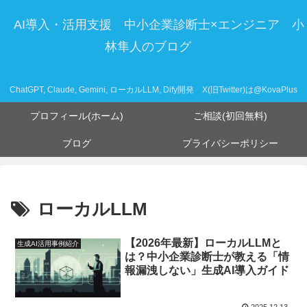
AI導入・活用支援 中小企業診断士×エンジニア 小
林隼人のブログ
ChatGPT, Claude, Gemini, ローカルLLM, Dify開発 X(旧Twitter)は@KovaPlus
プロフィール(ホーム)
ご相談(初回無料)
ブログ
プライバシーポリシー
ローカルLLM
【2026年最新】ローカルLLMと
生成AI活用事例紹介
は？中小企業診断士が教える「情
報漏洩しない」生成AI導入ガイド
2025.12.13