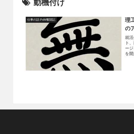
動機付け
理
仕事の話:PdM奮闘記
の
就活
ト、
ージ
を開