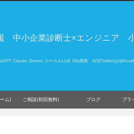
支援 中小企業診断士×エンジニア 
atGPT, Claude, Gemini, ローカルLLM, Dify開発 X(旧Twitter)は@KovaP
ーム)
ご相談(初回無料)
ブログ
プラ