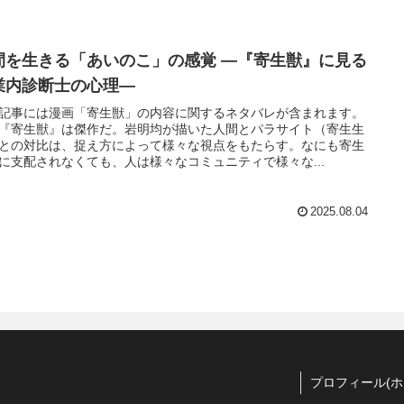
間を生きる「あいのこ」の感覚 ―『寄生獣』に見る
業内診断士の心理―
記事には漫画「寄生獣」の内容に関するネタバレが含まれます。
『寄生獣』は傑作だ。岩明均が描いた人間とパラサイト（寄生生
との対比は、捉え方によって様々な視点をもたらす。なにも寄生
に支配されなくても、人は様々なコミュニティで様々な...
2025.08.04
プロフィール(ホ