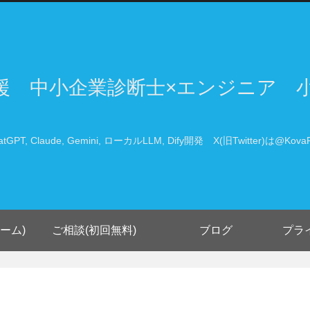
支援 中小企業診断士×エンジニア 
atGPT, Claude, Gemini, ローカルLLM, Dify開発 X(旧Twitter)は@KovaP
ーム)
ご相談(初回無料)
ブログ
プラ