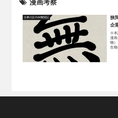
漫画考察
狭
仕事の話:PdM奮闘記
企
※本
漫画
物）
生物