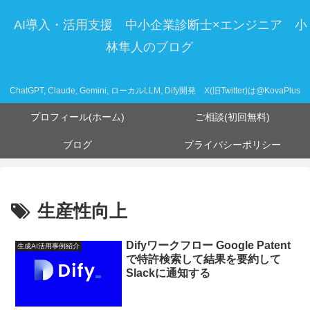
AI導入・活用支援 中小企業診断士×エンジニア 小
林隼人のブログ
ChatGPT, Claude, Gemini, ローカルLLM, Dify開発 X(旧Twitter)は@KovaPlus
プロフィール(ホーム)
ご相談(初回無料)
ブログ
プライバシーポリシー
生産性向上
Difyワークフロー Google Patent
生成AI活用事例紹介
で特許検索して結果を要約して
Slackに通知する