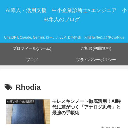
AI導入・活用支援 中小企業診断士×エンジニア 小
林隼人のブログ
ChatGPT, Claude, Gemini, ローカルLLM, Dify開発 X(旧Twitter)は@KovaPlus
プロフィール(ホーム)
ご相談(初回無料)
ブログ
プライバシーポリシー
Rhodia
モレスキンノート徹底活用！AI時
仕事の話:PdM奮闘記
代に差がつく「アナログ思考」と
最強の手帳術
2025.07.19