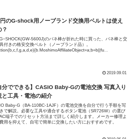
50円のG-shock用ノーブランド交換用ベルトは使え
の？
G−SHOCK(GW-5600J)のバネ棒が折れた時に買った、バネ棒と交
具付きの格安交換ベルト（ノーブランド品）。
ction(b,c,f,g,a,d,e){b.MoshimoAffiliateObject=a;b=b||fu...
2019.09.01
分でできる】CASIO Baby-Gの電池交換 写真入り
説と工具・電池の紹介
SIO Baby-G（BA-110BC-1AJF）の電池交換を自分で行う手順を写
きで解説。必要な工具や適合するボタン電池（SR726W）の選び
AC端子でのリセット方法まで詳しく紹介します。メーカー修理よ
費用を抑えて、自宅で簡単に交換したい方におすすめです。