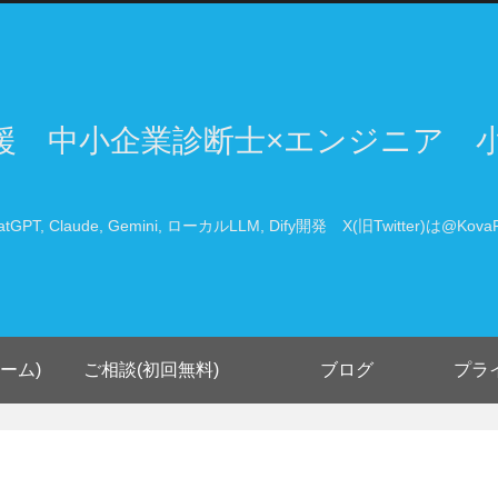
支援 中小企業診断士×エンジニア 
atGPT, Claude, Gemini, ローカルLLM, Dify開発 X(旧Twitter)は@KovaP
ーム)
ご相談(初回無料)
ブログ
プラ