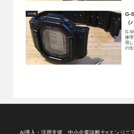
G
その他
（
G-
修理
用し
の生
AI導入・活用支援 中小企業診断士×エンジニ