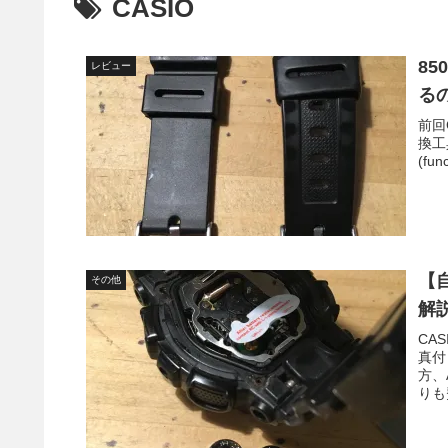
CASIO
8
レビュー
る
前回
換工
(fun
【自
その他
解
CA
真付
方、
りも