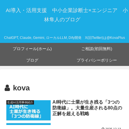
AI導入・活用支援 中小企業診断士×エンジニア 小
林隼人のブログ
ChatGPT, Claude, Gemini, ローカルLLM, Dify開発 X(旧Twitter)は@KovaPlus
プロフィール(ホーム)
ご相談(初回無料)
ブログ
プライバシーポリシー
kova
AI時代に士業が生き残る「3つの
生成AI活用事例紹介
防衛線」。大量生産される80点の
正解を超える戦略
2025.12.13