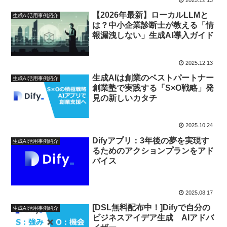
【2026年最新】ローカルLLMと
生成AI活用事例紹介
は？中小企業診断士が教える「情
報漏洩しない」生成AI導入ガイド
2025.12.13
生成AIは創業のベストパートナー
生成AI活用事例紹介
創業塾で実践する「S×O戦略」発
見の新しいカタチ
2025.10.24
Difyアプリ：3年後の夢を実現す
生成AI活用事例紹介
るためのアクションプランをアド
バイス
2025.08.17
[DSL無料配布中！]Difyで自分の
生成AI活用事例紹介
ビジネスアイデア生成 AIアドバ