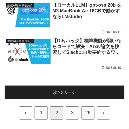
【ローカルLLM】gpt-oss:20b を
生成AI活用事例紹介
M3 MacBook Air 16GBで動かす
ならLMstudio
2025.08.11
【Difyハック】標準機能が弱いな
生成AI活用事例紹介
らコードで解決！Arxiv論文を検
索してSlackに自動要約するワー
クフロー構築術
2025.08.10
次のページ
前
次
1
2
3
26
へ
へ