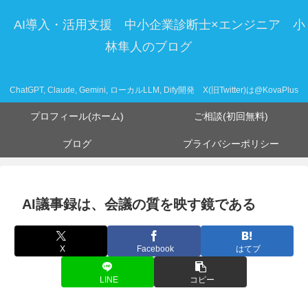
AI導入・活用支援 中小企業診断士×エンジニア 小
林隼人のブログ
ChatGPT, Claude, Gemini, ローカルLLM, Dify開発 X(旧Twitter)は@KovaPlus
プロフィール(ホーム)
ご相談(初回無料)
ブログ
プライバシーポリシー
AI議事録は、会議の質を映す鏡である
X
Facebook
はてブ
LINE
コピー