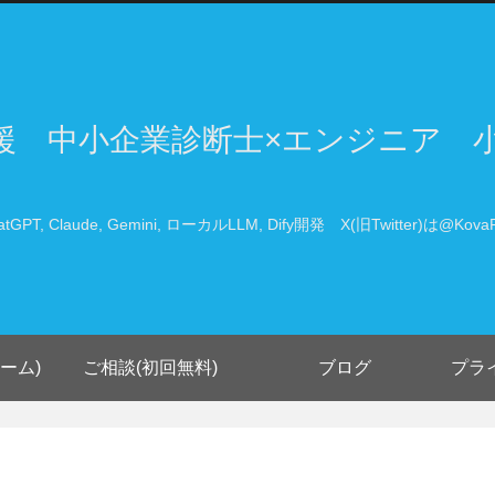
支援 中小企業診断士×エンジニア 
atGPT, Claude, Gemini, ローカルLLM, Dify開発 X(旧Twitter)は@KovaP
ーム)
ご相談(初回無料)
ブログ
プラ