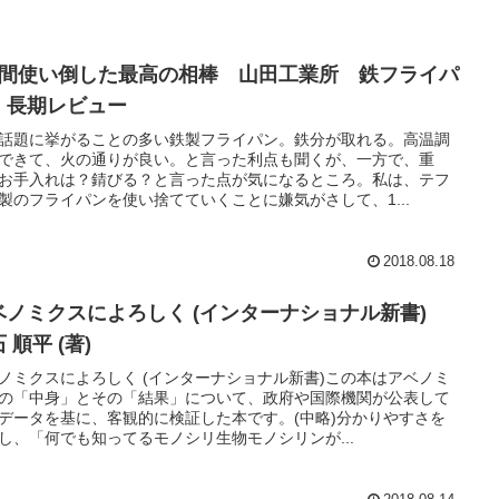
年間使い倒した最高の相棒 山田工業所 鉄フライパ
 長期レビュー
話題に挙がることの多い鉄製フライパン。鉄分が取れる。高温調
できて、火の通りが良い。と言った利点も聞くが、一方で、重
お手入れは？錆びる？と言った点が気になるところ。私は、テフ
製のフライパンを使い捨てていくことに嫌気がさして、1...
2018.08.18
ベノミクスによろしく (インターナショナル新書)
明石 順平 (著)
ノミクスによろしく (インターナショナル新書)この本はアベノミ
の「中身」とその「結果」について、政府や国際機関が公表して
データを基に、客観的に検証した本です。(中略)分かりやすさを
し、「何でも知ってるモノシリ生物モノシリンが...