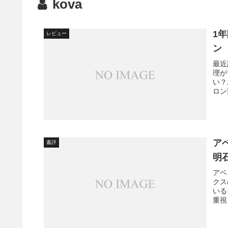
kova
1
レビュー
ン
最近
理が
い？
ロン
ア
書評
アベ
クス
いる
重視