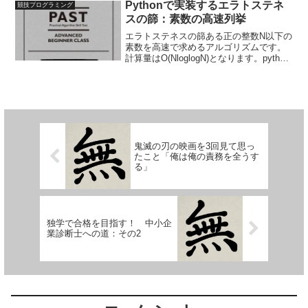
ルの三角形の各項を求めていては、...
Pythonで実装するエラトステネ
競技プログラミング
スの篩：素数の高速列挙
エラトステネスの篩ある正の整数N以下の
素数を高速で求めるアルゴリズムです。
計算量はO(NloglogN)となります。python
3でのコード例。
N=int(input())A=list(range(2,N+1))p=list()w
hile...
鬼滅の刃の映画を3回見て思っ
たこと「俺は俺の責務を全うす
る」
独学で合格を目指す！ 中小企
業診断士への道：その2