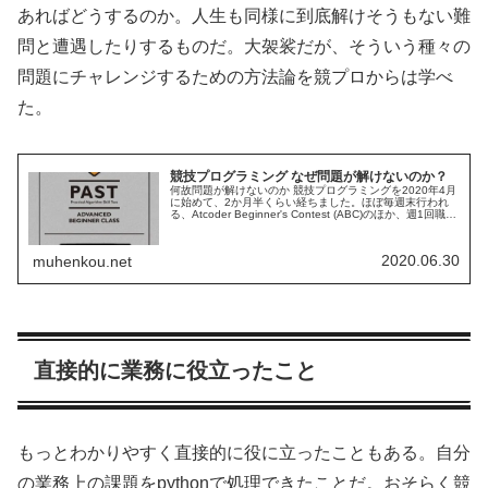
あればどうするのか。人生も同様に到底解けそうもない難
問と遭遇したりするものだ。大袈裟だが、そういう種々の
問題にチャレンジするための方法論を競プロからは学べ
た。
競技プログラミング なぜ問題が解けないのか？
何故問題が解けないのか 競技プログラミングを2020年4月
に始めて、2か月半くらい経ちました。ほぼ毎週末行われ
る、Atcoder Beginner's Contest (ABC)のほか、週1回職場
のソフトウェア部隊のバーチャルコンテストに混...
2020.06.30
muhenkou.net
直接的に業務に役立ったこと
もっとわかりやすく直接的に役に立ったこともある。自分
の業務上の課題をpythonで処理できたことだ。おそらく競