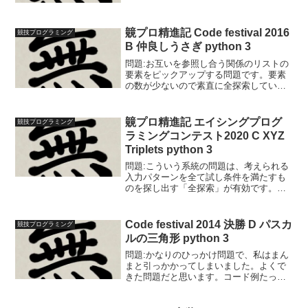
N=int(input())S=for row in S:
row=int(row)SS=so...
竸プロ精進記 Code festival 2016
競技プログラミング
B 仲良しうさぎ python 3
問題:お互いを参照し合う関係のリストの
要素をピックアップする問題です。要素
の数が少ないので素直に全探索していけ
ば時間内に解けます。コード例
N=int(input())a=list(map(int,input().split()))
cnt=0...
竸プロ精進記 エイシングプログ
競技プログラミング
ラミングコンテスト2020 C XYZ
Triplets python 3
問題:こういう系統の問題は、考えられる
入力パターンを全て試し条件を満たすも
のを探し出す「全探索」が有効です。さ
らにこの問題の場合は少しひねられてお
り効率よく回答するための閃きが要求さ
れます。私はリアルタイム参加中、どう
Code festival 2014 決勝 D パスカ
競技プログラミング
しても良い方法が思い浮...
ルの三角形 python 3
問題:かなりのひっかけ問題で、私はまん
まと引っかかってしまいました。よくで
きた問題だと思います。コード例たった
これだけのコードでACできます。
N=int(input())print(N+1,2)まともにパスカ