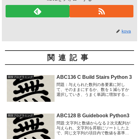
kova
関連記事
ABC136 C Build Stairs Python 3
競技プログラミング
問題：与えられた数列の各要素に対し
て、そのままにするか、数を１減らすか
選択していき、うまく単調に増加する階
段を作ることができるか判定する問題。
一手ずつ見落としなくシミュレーション
すれば解ける問題。コード例左側から順
番に確認していきます。N=...
ABC128 B Guidebook Python3
競技プログラミング
問題:文字列と数値からなる２次元配列が
与えられ、文字列を昇順にソートした上
で、同じ文字列の項目内で数値を基準に
降順にソートするという問題。コード例