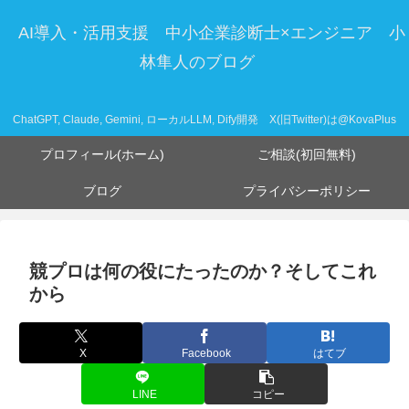
AI導入・活用支援 中小企業診断士×エンジニア 小
林隼人のブログ
ChatGPT, Claude, Gemini, ローカルLLM, Dify開発 X(旧Twitter)は@KovaPlus
プロフィール(ホーム)
ご相談(初回無料)
ブログ
プライバシーポリシー
競プロは何の役にたったのか？そしてこれ
から
X
Facebook
はてブ
LINE
コピー