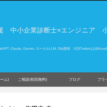
支援 中小企業診断士×エンジニア 
atGPT, Claude, Gemini, ローカルLLM, Dify開発 X(旧Twitter)は@KovaP
ーム)
ご相談(初回無料)
ブログ
プラ