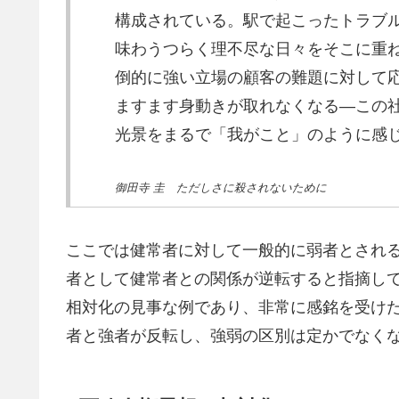
構成されている。駅で起こったトラブ
味わうつらく理不尽な日々をそこに重
倒的に強い立場の顧客の難題に対して
ますます身動きが取れなくなる—この
光景をまるで「我がこと」のように感
御田寺 圭 ただしさに殺されないために
ここでは健常者に対して一般的に弱者とされ
者として健常者との関係が逆転すると指摘し
相対化の見事な例であり、非常に感銘を受け
者と強者が反転し、強弱の区別は定かでなく