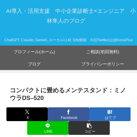
AI導入・活用支援 中小企業診断士×エンジニア 小
林隼人のブログ
ChatGPT, Claude, Gemini, ローカルLLM, Dify開発 X(旧Twitter)は@KovaPlus
プロフィール(ホーム)
ご相談(初回無料)
ブログ
プライバシーポリシー
コンパクトに畳めるメンテスタンド：ミノ
ウラDS–520
X
Facebook
はてブ
LINE
コピー