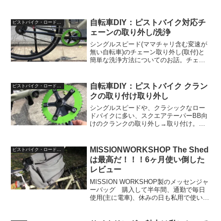
ある。スポーツ自転車にはスタンドをつ
けないことが多い。それは元々競技に使
用する前提の運用思想があるため、競技
自転車DIY：ピストバイク対応チ
ピストバイク・ロードバイク
に必要ないスタンドは、...
ェーンの取り外し/洗浄
シングルスピード(ママチャリ含む変速が
無い自転車)のチェーン取り外し(取付)と
簡単な洗浄方法についてのお話。チェー
ンの外し方まずはチェーンの外し方につ
いて。チェーンをぐるっと一周眺めてみ
ると、一箇所ほかと違う部品で繋がれて
自転車DIY：ピストバイク クラン
ピストバイク・ロードバイク
いる箇所があります...
クの取り付け取り外し
シングルスピードや、クラシックなロー
ドバイクに多い、スクエアテーパーBB向
けのクランクの取り外し→取り付け。シ
ングルスピードの場合は、ロード以上に
クランクの長さはキーポイントになるの
で自分で交換できると便利ですね。スク
MISSIONWORKSHOP The Shed
ピストバイク・ロードバイク
エアテーパーBBって何...
は最高だ！！！6ヶ月使い倒した
レビュー
MISSION WORKSHOP製のメッセンジャ
ーバッグ 購入して半年間、通勤で毎日
使用(主に電車)、休みの日も私用で使い倒
した、The Shedのレビューである。良い
所作りの良さ。細部の作りこみ。見た