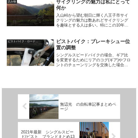
目、カッコいい。でかい。容量の多さ。
サイクリングの魅力は私にとって
読み物
頑...
何か
入山峠から望む朝日に輝く八王子市サイ
クリングの魅力は数あれどサイクリング
を趣味とする人は多い。特にこの10年く
らいでとても増えたのでは無いか。サイ
クリングという趣味にはさまざまな側面
がある。人それぞれ色々な観点から魅力
ピストバイク：ブレーキシュー位
ピストバイク・ロードバイク
を感じていることだろう...
置の調整
シングルスピードバイクの場合、ギア比
を変更するためにリアのコグ(ギア)やフロ
ントのチェーンリングを交換した場合、
チェーンの張り具合が変わってしまいま
す。そのため、ホイールを固定する「エ
ンド」の部分はスライドできるような構
造になっています。そ...
無辺光 の自転車記事まとめペ
ージ
2021年最新 シングルスピー
ド/ピスト ブランドまとめ13