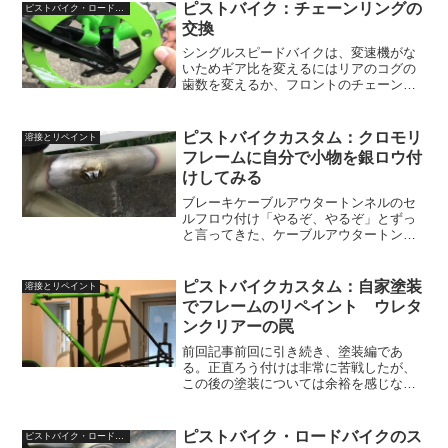
ピストバイク：チェーンリングの
ピストバイク・ロードバイク
交換
シングルスピードバイクは、変速機がな
いためギア比を変えるにはリアのコグの
歯数を変えるか、フロントのチェーンリ
ングの歯数を変えるかしかありません。
本記事では、チェーンリングの交換に必
要な工具と手順を紹介します。ロードバ
ピストバイクカスタム：クロモリ
溶接とリペイント
イクやマウンテンバイクで...
フレームに自分で小物を銀ロウ付
けしてみる
ブレーキケーブルアウタートンネルのセ
ルフロウ付け「やるぞ、やるぞ」とずっ
と言ってきた、ケーブルアウタートンネ
ルの銀ろう付け。ついに作業ができたの
でその顛末をご報告したい。前夜編は下
記記事をご覧あれ。塗装を剥離連休中の
ピストバイクカスタム：自家塗装
溶接とリペイント
昼下がり、作業が開始され...
でフレームのリペイント ウレタ
ンクリアーの罠
前回記事前回に引き続き、塗装編であ
る。正直ろう付けは非常に苦戦したが、
この後の塗装については余裕を感じなが
らの作業開始となった。なぜなら小学生
から高校生にかけてはプラモデル作りに
結構凝っており、スプレー塗装はお手の
ピストバイク・ロードバイクのス
ピストバイク・ロードバイク
物であったからである。結婚...