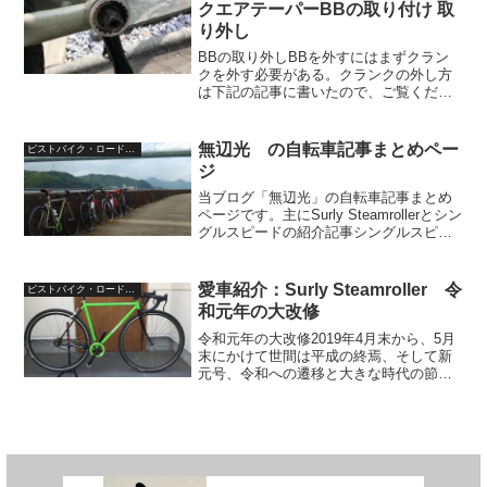
クエアテーパーBBの取り付け 取
り外し
BBの取り外しBBを外すにはまずクラン
クを外す必要がある。クランクの外し方
は下記の記事に書いたので、ご覧くださ
いませ。クランクを外すと、BBにアクセ
スできるようになります。まずは、チェ
ーンリングの無い側、左側から外してい
無辺光 の自転車記事まとめペー
ピストバイク・ロードバイク
きましょう。BBがは...
ジ
当ブログ「無辺光」の自転車記事まとめ
ページです。主にSurly Steamrollerとシン
グルスピードの紹介記事シングルスピー
ド関連のメンテナンス記事スチールフレ
ームに小物をロウ付けした記事自転車リ
ペイントの記事自転車トリック(スタンデ
愛車紹介：Surly Steamroller 令
ピストバイク・ロードバイク
ィ...
和元年の大改修
令和元年の大改修2019年4月末から、5月
末にかけて世間は平成の終焉、そして新
元号、令和への遷移と大きな時代の節目
を迎えた。ゴールデンウィークは最大10
連休と異例の長さとなり、日本全体が祝
賀ムードに包まれたのだった。その熱狂
の中で、神奈川の...