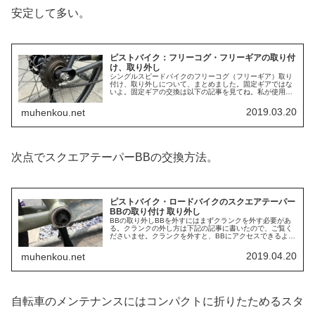
安定して多い。
ピストバイク：フリーコグ・フリーギアの取り付
け、取り外し
シングルスピードバイクのフリーコグ（フリーギア）取り
付け、取り外しについて、まとめました。固定ギアではな
いよ。固定ギアの交換は以下の記事を見てね。私が使用し
ているフリーコグ（フリーギア）はシマノ製のフリーホイ
ール。質実剛健、必要にして十分。...
2019.03.20
muhenkou.net
次点でスクエアテーパーBBの交換方法。
ピストバイク・ロードバイクのスクエアテーパー
BBの取り付け 取り外し
BBの取り外しBBを外すにはまずクランクを外す必要があ
る。クランクの外し方は下記の記事に書いたので、ご覧く
ださいませ。クランクを外すと、BBにアクセスできるよう
になります。まずは、チェーンリングの無い側、左側から
外していきましょう。BBがは...
2019.04.20
muhenkou.net
自転車のメンテナンスにはコンパクトに折りたためるスタ