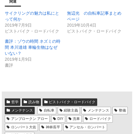
関連
サイクリングの魅力は私にと
無辺光 の自転車記事まとめ
って何か
ページ
2019年7月9日
2019年10月4日
ピストバイク・ロードバイク
ピストバイク・ロードバイク
書評：ゾウの時間 ネズミの時
間 本川達雄 車輪生物はなぜ
いない？
2019年1月9日
書評
哲学
読み物
ピストバイク・ロードバイク
メンテナンス
自転車
経験主義
メンテナンス
整備
アンブロークン アロー
DIY
洗車
ロードバイク
ロンバート大佐
神林長平
アンセル・ロンバート