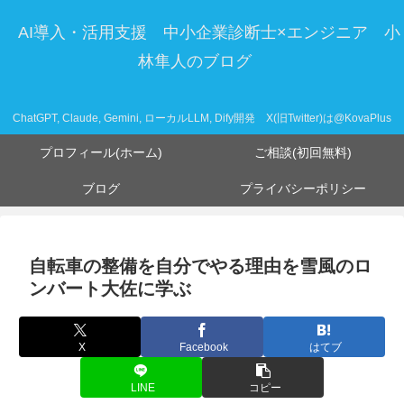
AI導入・活用支援 中小企業診断士×エンジニア 小
林隼人のブログ
ChatGPT, Claude, Gemini, ローカルLLM, Dify開発 X(旧Twitter)は@KovaPlus
プロフィール(ホーム)
ご相談(初回無料)
ブログ
プライバシーポリシー
自転車の整備を自分でやる理由を雪風のロ
ンバート大佐に学ぶ
X
Facebook
はてブ
LINE
コピー