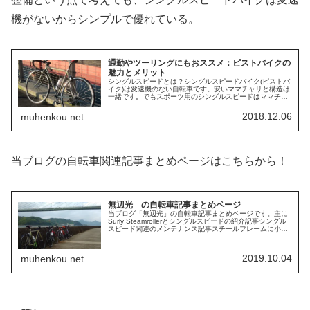
機がないからシンプルで優れている。
通勤やツーリングにもおススメ：ピストバイクの
魅力とメリット
シングルスピードとは？シングルスピードバイク(ピストバ
イク)は変速機のない自転車です。安いママチャリと構造は
一緒です。でもスポーツ用のシングルスピードはママチャ
リとは一線を画するまったく別物の走行性能があります！
なにせ、競輪選手が乗っている...
2018.12.06
muhenkou.net
当ブログの自転車関連記事まとめページはこちらから！
無辺光 の自転車記事まとめページ
当ブログ「無辺光」の自転車記事まとめページです。主に
Surly Steamrollerとシングルスピードの紹介記事シングル
スピード関連のメンテナンス記事スチールフレームに小物
をロウ付けした記事自転車リペイントの記事自転車トリッ
ク(スタンディ...
2019.10.04
muhenkou.net