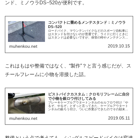
ンド、ミノウラDS−520が便利です。
コンパクトに畳めるメンテスタンド：ミノウラ
DS–520
ロードバイク、マウンテンバイクなどのスポーツ自転車に
はスタンドを付けないのが普通です。ライドに行くときに
はスタンドは必要ないですが、保管の時やメンテナンスの
時はスタンドが必須です。メンテスタンドの一押しはミノ
ウラのフックスタンドDS−520...
2019.10.15
muhenkou.net
これはもはや整備ではなく、“製作”？と言う感じだが、ス
チールフレームに小物を溶接した話。
ピストバイクカスタム：クロモリフレームに自分
で小物を銀ロウ付けしてみる
ブレーキケーブルアウタートンネルのセルフロウ付け「や
るぞ、やるぞ」とずっと言ってきた、ケーブルアウタート
ンネルの銀ろう付け。ついに作業ができたのでその顛末を
ご報告したい。前夜編は下記記事をご覧あれ。塗装を剥離
連休中の昼下がり、作業が開始され...
2019.05.11
muhenkou.net
整備という点で考えても、シングルスピードバイクは変速